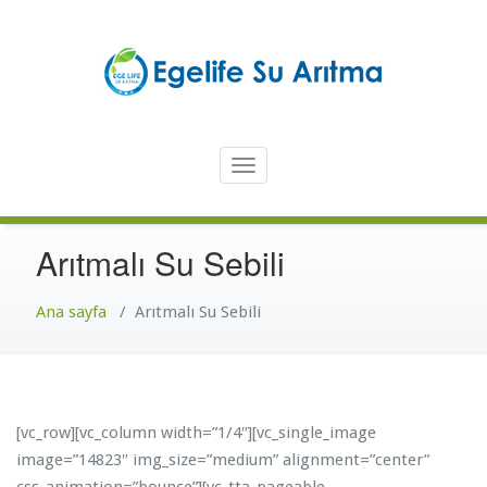
İçeriğe
atla
Türkiye'nin En Güvenilir Markası Ege Life
En İyi Su Arıtma Cihazı – Ege
Toggle
Life Su Arıtma Cihazı
navigation
Arıtmalı Su Sebili
Ana sayfa
/
Arıtmalı Su Sebili
[vc_row][vc_column width=”1/4″][vc_single_image
image=”14823″ img_size=”medium” alignment=”center”