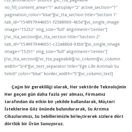
css_animation=”bounce”][vc_tta_pageable
no_fill_content_area=”1″ autoplay=”2″ active_section=”1″
pagination_color=”blue”][vc_tta_section title=”Section 1″
tab_id=”1549979446651-f25889b9-4b5e”][vc_single_image
image=”15252″ img_size=”full” alignment=”center”]
[/vc_tta_section][vc_tta_section title=”Section 2″
tab_id=”1549979446651-c22a88bd-93bb”][vc_single_image
image=”15251″ img_size=”full” alignment=”center”]
[/vc_tta_section][/vc_tta_pageable][/vc_column][vc_column
width=”3/4″][vc_text_separator title=”Ege Life Arıtmalı Su
Sebili” color=”blue” border_width=”5″][vc_column_text]
Çağın bir gerekliliği olarak, Her sektörde Teknolojinin
Her geçen gün daha fazla yer alması, Firmamız
tarafından da etkin bir şekilde kullanılarak, Müşteri
İsteklerine Göz önünde bulundurarak, Su Arıtma
Cihazlarımızı, Su Sebillerimizle birleştirerek sizlere dört
dörtlük bir Ürün Sunuyoruz.