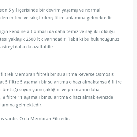
e son 5 yıl içerisinde bir devrim yaşamış ve normal
den in-line ve sıkıştırılmış filtre anlamına gelmektedir.
ndine ait olması da daha temiz ve sağlıklı olduğu
tesi yaklaşık 2500 lt civarındadır. Tabii ki bu bulunduğunuz
siteyi daha da azaltabilir.
 5 filtreli Membran filtreli bir su arıtma Reverse Osmosis
t 5 filtre 5 aşamalı bir su arıtma cihazı almaktansa 6 filtre
n ürettiği suyun yumuşaklığını ve ph orannı daha
, 8 filtre 11 aşamalı bir su arıtma cihazı almak evinizde
 anlamına gelmektedir.
s vardır. O da Membran Filtredir.