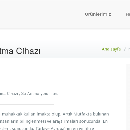
rkiye'nin En Güvenilir Markası Ege Life
yi Su Arıtma Cihazı – Ege Life Su Arıtma Cihazı
Ürünlerimiz
H
tma Cihazı
Ana sayfa
/
,
tma Cihazı
Su Arıtma yorumları.
e muhakkak kullanılmakta olup, Artık Mutfakta bulunan
 İnsanların bilinçlenmesi ve araştırmaları sonucunda, En
tleri, sonucunda, Türkiye Avrupa’nın en iyi filtre