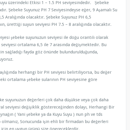
erindeki Etkisi 1 – 1.5 PH seviyesindedir. Şebeke
ır. Şebeke Suyunuz PH 7 Seviyesindeyse eğer, 9 Aşamalı Su
8,5 Aralığında olacaktır. Şebeke Suyunuz PH 6,5
n, ürettiği suyun seviyesi PH 7.5 – 8 aralığında olacaktır.
ebeke suyunuzun seviyesi ile doğu orantılı olarak
seviyesi ortalama 6,5 ile 7 arasında değişmektedir. Bu
zin sağladığı fayda göz önünde bulundurulduğunda,
luyoruz.
şlığında herhangi bir PH seviyesi belirtiliyorsa, bu değer
zdeki ortalama şebeke sularının PH seviyesine göre
eke suyunuzun değerleri çok daha düşükse veya çok daha
l seviyesi değişiklik göstereceğinden dolayı, Herhangi Bir
ynağın ( Yani şebeke ya da Kuyu Suyu ) nun ph ve tds
ip olmanız, Sonucunda işin ehli bir firmadan bu değerleri
n için en uygun ürünü size önereceklerdir.