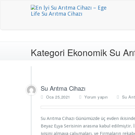
İçeriğe
atla
Tü
En İ
Kategori Ekonomik Su Arı
Su Arıtma Cihazı
Oca 25,2021
Yorum yapın
Su Arı
Su Arıtma Cihazı Günümüzde üç evden ikisind
Beyaz Eşya Serisinin arasına kabul edilmiştir.
iyisini almaya çalışmaları, ve Firmaların rekabe