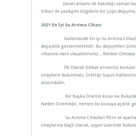
Genel anlamı ile bakıldığı zaman bu söy
itibari ile yazdığım bilgilerin bir çoğu değişm
2021 En İyi Su Arıtma Cihazı
Günümüzde En iyi Su Arıtma Cihazlarında, B
değişiklik göstermektedir. Bu değişimleri Şimdi
cihazına nasıl ulaşabilirsiniz. , Rehber Olmaya
İlk Olarak Dikkat etmemiz konuların başın
onayların bulunması, Ürettiği Suyun Kalitesin
arasındadır,
Bir Başka Önemli konu ise Bulunduğunuz 
Neden Önemlidir, hemen bu konuya açıklık ge
Su Aritma Cihazları filtre ve aşama sayıla
onaylarına bağlı olarak, suyun üzerinde buluna