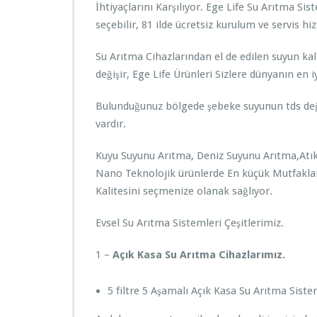
İhtiyaçlarını Karşılıyor. Ege Life Su Arıtma Si
r
seçebilir, 81 ilde ücretsiz kurulum ve servis hizm
ı
t
m
Su Arıtma Cihazlarından el de edilen suyun kali
a
değişir, Ege Life Ürünleri Sizlere dünyanın en
S
i
Bulunduğunuz bölgede şebeke suyunun tds değ
s
vardır.
t
e
m
Kuyu Suyunu Arıtma, Deniz Suyunu Arıtma,Atık
l
Nano Teknolojik ürünlerde En küçük Mutfaklard
e
Kalitesini seçmenize olanak sağlıyor.
r
i
Evsel Su Arıtma Sistemleri Çeşitlerimiz.
E
g
e
1 –
Açık Kasa Su Arıtma Cihazlarımız.
l
i
5 filtre 5 Aşamalı Açık Kasa Su Arıtma Siste
f
e