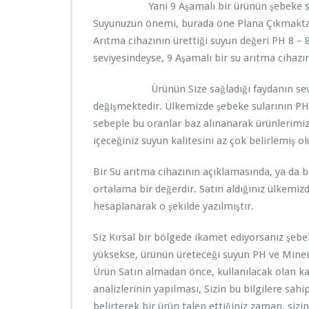
Yani 9 Aşamalı bir ürünün şebeke suyu üz
Suyunuzun önemi, burada öne Plana Çıkmaktad
Arıtma cihazının ürettiği suyun değeri PH 8 – 
seviyesindeyse, 9 Aşamalı bir su arıtma cihazını
Ürünün Size sağladığı faydanın seviyesi ş
değişmektedir. Ülkemizde şebeke sularının PH 
sebeple bu oranlar baz alınanarak ürünlerimi
içeceğiniz suyun kalitesini az çok belirlemiş o
Bir Su arıtma cihazının açıklamasında, ya da ba
ortalama bir değerdir. Satın aldığınız ülkemi
hesaplanarak o şekilde yazılmıştır.
Siz Kırsal bir bölgede ikamet ediyorsanız şeb
yüksekse, ürünün üreteceği suyun PH ve Minera
Ürün Satın almadan önce, kullanılacak olan ka
analizlerinin yapılması, Sizin bu bilgilere sah
belirterek bir ürün talep ettiğiniz zaman, sizi