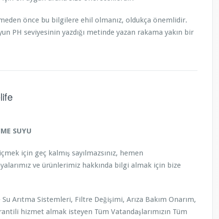
eden önce bu bilgilere ehil olmanız, oldukça önemlidir.
Suyun PH seviyesinin yazdığı metinde yazan rakama yakın bir
ife
İÇME SUYU
yu içmek için geç kalmış sayılmazsınız, hemen
alarımız ve ürünlerimiz hakkında bilgi almak için bize
 Su Arıtma Sistemleri, Filtre Değişimi, Arıza Bakım Onarım,
Garantili hizmet almak isteyen Tüm Vatandaşlarımızın Tüm