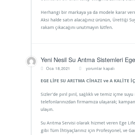
Herhangi bir markaya ya da modele karar verm
Aksi halde satın alacağınız ürünün, Ürettiği 
rakam çıkacağını unutmayın lütfen.
Yeni Nesil Su Arıtma Sistemleri Egel
Y
Oca 18,2021
yorumlar kapalı
e
n
EGE LİFE SU ARITMA CİHAZI ve A KALİTE 
i
N
Sizler’de pırıl pırıl, sağlıklı ve temiz içme su
e
telefonlarınızdan firmamıza ulaşarak; kampany
s
ulaşın.
i
l
S
Su Arıtma Servisi olarak hizmet veren Ege Life
u
gibi Tüm İhtiyaçlarınız için Profesyonel, ve 
A