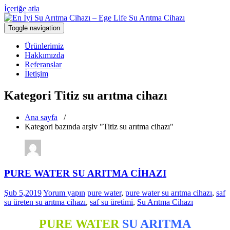
İçeriğe atla
Toggle navigation
Türkiye'nin En Güvenilir Markası Ege Life
En İyi Su Arıtma Cihazı – Ege Life Su
Ürünlerimiz
Arıtma Cihazı
Hakkımızda
Referanslar
İletişim
Kategori Titiz su arıtma cihazı
Ana sayfa
/
Kategori bazında arşiv "Titiz su arıtma cihazı"
PURE WATER SU ARITMA CİHAZI
Şub 5,2019
Yorum yapın
pure water
,
pure water su arıtma cihazı
,
saf
su üreten su arıtma cihazı
,
saf su üretimi
,
Su Arıtma Cihazı
PURE
WATER
SU ARITMA