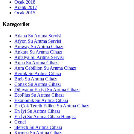
Ocak 2018
Aralık 2017
Ocak 2015
Kategoriler
Adana Su Arıtma Servisi
Afyon Su Arıtma Servisi
Amway Su Arıtma Cihazı
Ankara Su Arıtma Cihazı
Antalya Su Arıtma Servisi
Aqua Su Arıtma Cihazı
Aura Cebillion Su Arıtma Cihazı
Berrak Su Arıtma Cihazı
Bmb Su Arıtma Cihazı
Conax Su Arıtma Cihazı
Dünyanın En iyi Su Arıtma Cihazı
EcoPlus Su Arıtma Cihazı
Ekonomik Su Arıtma Cihazı
En Çok Tercih Edilen Su Arıtma Cihazı
En İyi Su Arıtma Cihazı
En İyi Su Arıtma Cihazı Hangisi
Genel
iifetech Su Arıtma Cihazı
Kırmızı Su Arıtma Cihazı