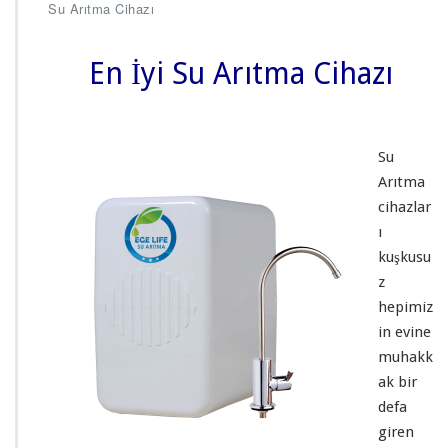
e
Su Arıtma Cihazı
L
i
f
En İyi Su Arıtma Cihazı
e
S
u
A
Su
r
Arıtma
ı
t
cihazlar
m
ı
a
kuşkusu
C
z
i
h
hepimiz
a
in evine
z
muhakk
ı
ak bir
i
ç
defa
i
giren
n