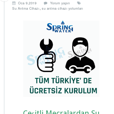
Oca 9,2019
Yorum yapın
,
Su Arıtma Cihazı
su arıtma cihazı yotumları
Çeşitli Mecralardan Su