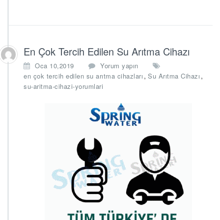
En Çok Tercih Edilen Su Arıtma Cihazı
Oca 10,2019
Yorum yapın
,
,
en çok tercih edilen su arıtma cihazları
Su Arıtma Cihazı
su-aritma-cihazi-yorumlari