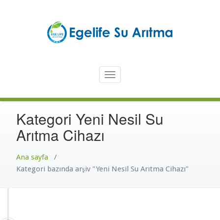
İçeriğe
atla
Türkiye'nin En Güvenilir Markası Ege Life
En İyi Su Arıtma Cihazı – Ege
Toggle
Life Su Arıtma Cihazı
navigation
Kategori Yeni Nesil Su
Arıtma Cihazı
Ana sayfa
/
Kategori bazında arşiv "Yeni Nesil Su Arıtma Cihazı"