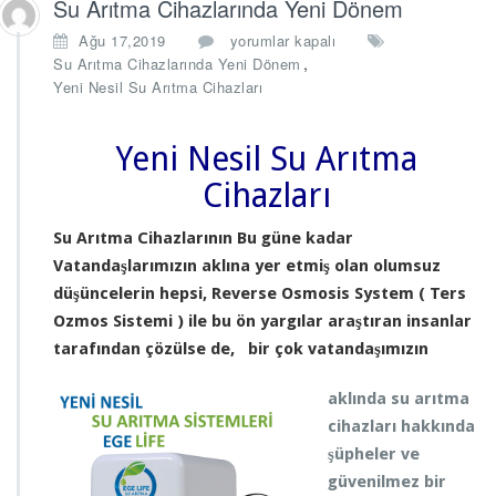
Su Arıtma Cihazlarında Yeni Dönem
S
Ağu 17,2019
yorumlar kapalı
u
,
Su Arıtma Cihazlarında Yeni Dönem
A
Yeni Nesil Su Arıtma Cihazları
r
ı
t
Yeni Nesil Su Arıtma
m
Cihazları
a
C
i
Su Arıtma Ci
hazlarının Bu güne kadar
h
Vatandaşlarımızın aklına yer etmiş olan olumsuz
a
düşüncelerin hepsi, Reverse Osmosis System ( Ters
z
Ozmos Sistemi ) ile bu ön yargılar araştıran insanlar
l
a
tarafından çözülse de, bir çok vatandaşımızın
r
ı
aklında su arıtma
n
cihazları hakkında
d
şüpheler ve
a
Y
güvenilmez bir