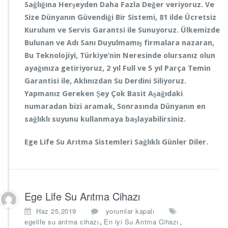
Sağlığına Herşeyden Daha Fazla Değer veriyoruz. Ve
Size Dünyanın Güvendiği Bir Sistemi, 81 ilde Ücretsiz
Kurulum ve Servis Garantsi ile Sunuyoruz. Ülkemizde
Bulunan ve Adı Sanı Duyulmamış firmalara nazaran,
Bu Teknolojiyi, Türkiye’nin Neresinde olursanız olun
ayağınıza getiriyoruz, 2 yıl Full ve 5 yıl Parça Temin
Garantisi ile, Aklınızdan Su Derdini Siliyoruz.
Yapmanız Gereken Şey Çok Basit Aşağıdaki
numaradan bizi aramak, Sonrasında Dünyanın en
sağlıklı suyunu kullanmaya başlayabilirsiniz.
Ege Life Su Arıtma Sistemleri Sağlıklı Günler Diler.
Ege Life Su Arıtma Cihazı
E
Haz 25,2019
yorumlar kapalı
g
,
,
egelife su arıtma cihazı
En iyi Su Arıtma Cihazı