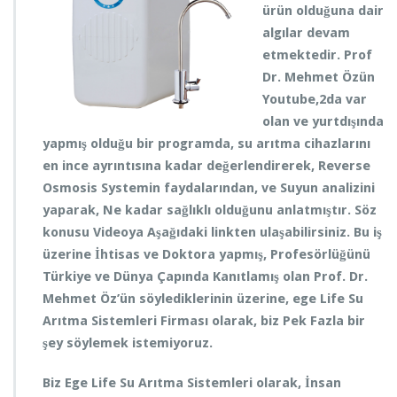
e
ürün olduğuna dair
n
algılar devam
i
etmektedir. Prof
D
ö
Dr. Mehmet Özün
n
Youtube,2da var
e
olan ve yurtdışında
m
yapmış olduğu bir programda, su arıtma cihazlarını
i
ç
en ince ayrıntısına kadar değerlendirerek, Reverse
i
Osmosis Systemin faydalarından, ve Suyun analizini
n
yaparak, Ne kadar sağlıklı olduğunu anlatmıştır. Söz
konusu Videoya Aşağıdaki linkten ulaşabilirsiniz. Bu iş
üzerine İhtisas ve Doktora yapmış, Profesörlüğünü
Türkiye ve Dünya Çapında Kanıtlamış olan Prof. Dr.
Mehmet Öz’ün söylediklerinin üzerine, ege Life Su
Arıtma Sistemleri Firması olarak, biz Pek Fazla bir
şey söylemek istemiyoruz.
Biz Ege Life Su Arıtma Sistemleri olarak, İnsan