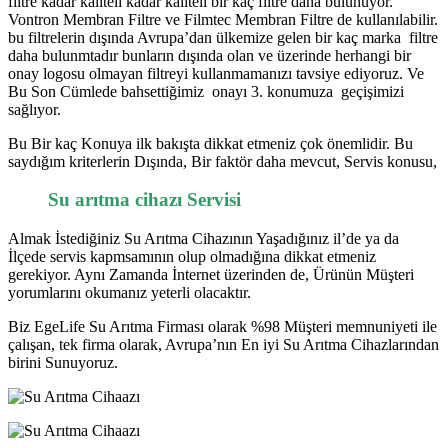
filtre kadar kaliteli kadar kaliteli bir kaç filtre daha bulunuyor.
Vontron Membran Filtre ve Filmtec Membran Filtre de kullanılabilir.
bu filtrelerin dışında Avrupa’dan ülkemize gelen bir kaç marka filtre
daha bulunmtadır bunların dışında olan ve üzerinde herhangi bir
onay logosu olmayan filtreyi kullanmamanızı tavsiye ediyoruz. Ve
Bu Son Cümlede bahsettiğimiz onayı 3. konumuza geçişimizi
sağlıyor.
Bu Bir kaç Konuya ilk bakışta dikkat etmeniz çok önemlidir. Bu
saydığım kriterlerin Dışında, Bir faktör daha mevcut, Servis konusu,
Su arıtma cihazı Servisi
Almak İstediğiniz Su Arıtma Cihazının Yaşadığınız il’de ya da
İlçede servis kapmsamının olup olmadığına dikkat etmeniz
gerekiyor. Aynı Zamanda İnternet üzerinden de, Ürünün Müşteri
yorumlarını okumanız yeterli olacaktır.
Biz EgeLife Su Arıtma Firması olarak %98 Müşteri memnuniyeti ile
çalışan, tek firma olarak, Avrupa’nın En iyi Su Arıtma Cihazlarından
birini Sunuyoruz.