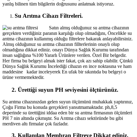
yanlış bilinen tüm bilgilerin doğrusunu anlatmak istiyoruz.
Su Arıtma Cihazı Filtreleri.
Satın almış olduğunuz su arıtma cihazının
gerçekten verdiğiniz paranın karşılığı olup olmadığını, Öncelikle su
arıtma cihazının kullanmış olduğu filtrelere bakarak anlayabilirsiniz.
Almış olduğunuz su arıtma cihazının fillterlerinin onaylı olup
olmadığına dikkat ediniz. onayı Dünya Sağlık Kurumu tarafından
insan sağlığına %100 Yararlı Ürünlere verilen. Özel Bir belgedir.
Her firma bu belgeyi almak ister fakat, çok azı sahip olabilir. Çünkü
Dünya Sağlık Kurumu İncelediği cihazın en ince noktasına ve ham
maddesine kadar inceleyerek En ufak bir sıkıntıda bu belgeyi o
ürüne vermemektedir.
2. Ürettiği suyun PH seviyesini ölçtürünüz.
Su arıtma cihazınızdan gelen suyun ölçümünü muhakkak yaptırınız,
Çoğu Firma bu konuda gerçekleri yansıtmamaktadır. ph,8,5
deperinde su ürettiğini iddaa eden bir su arıtma firmasının ölçümleri
PH 7 nin altında çıkmıştır. Su Arıtma cihazı sektöründe bu gibi
merdiven altı firmalar çok fazladır.
3. Kullanılan Membran Filtreye Dikkat ediniz.