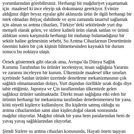
yorumlarından görebilirsiniz. Herhangi bir mağduriyet yaşamamak
için maalesef ki ince eleyip sık dokumanız gerekiyor. Evinize
aldığınız diğer beyaz eşyalar gibi aklınızda ürün ile ilgili herhangi bir
istek olmadan ihtiyaç dahilinde ve aynı zamanda tasarruf sağlamak
için alınan su arıtma cihazları, Türkiye’deki sektöründe yurt dışı
menşeli olarak gelen, ve sizlere kaliteli ürün olarak satılan ve ürünü
aldıktan sonra karşınızda herhangi bir muhatap bulamadığınız bir
sektör haline gelmesinin sebebi, Su Arıtma Cihazlarının Denetiminin
önemini halen bir çok kişinin bilmemesinden kaynaklı bir durum
sonucu bu noktaya ulaştı.
Örnek göstermek gibi olacak ama, Avrupa’da Dünya Sağlık
Kurumu Tarafından bu ürünler inceleniyor, insan sağlığına Yararını
ve zararını inceleyen bir kurum. Ülkemizde maalesef ülke sınırları
içerisinde Satılan ürünler üzerinde denetleme mekanizmasının çok
sağlıklı olmamasından dolayı, Yurt dışından özellikle uzak doğu diye
tabir ettiğimiz. Japonya ve Çin taraflarından ülkemizde gelen
sağlıksız ürünler satılmaktadır. Direkt insan sağlığına etki eden bir
ürünün herhangi bir mekanizma tarafından denetlenmemesi bir yana,
kötü niyetli kişilerce kullanılıyor. Bu kişilerin satmış olduğu su
arıtma cihazlarından satın alan kişiler,doğal olarak sonrasında
mağdur oluyorlar. Mağdur olmak bir yana hem paralarından hem de
yavaş yavaş sağlıklarından oluyorlar.
Şimdi Sizlere su arıtma cihazları konusunda, Hayati önem taşıyan