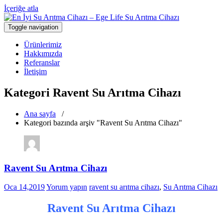
İçeriğe atla
Toggle navigation
Türkiye'nin En Güvenilir Markası Ege Life
En İyi Su Arıtma Cihazı – Ege Life Su
Ürünlerimiz
Arıtma Cihazı
Hakkımızda
Referanslar
İletişim
Kategori Ravent Su Arıtma Cihazı
Ana sayfa
/
Kategori bazında arşiv "Ravent Su Arıtma Cihazı"
Ravent Su Arıtma Cihazı
Oca 14,2019
Yorum yapın
ravent su arıtma cihazı
,
Su Arıtma Cihazı
Ravent Su Arıtma Cihazı