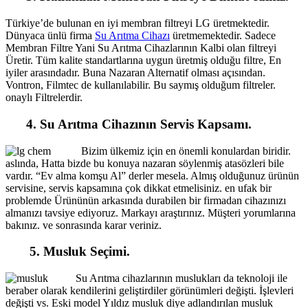
Türkiye’de bulunan en iyi membran filtreyi LG üretmektedir.
Dünyaca ünlü firma
Su Arıtma Cihazı
üretmemektedir. Sadece
Membran Filtre Yani Su Arıtma Cihazlarının Kalbi olan filtreyi
Üretir. Tüm kalite standartlarına uygun üretmiş olduğu filtre, En
iyiler arasındadır. Buna Nazaran Alternatif olması açısından.
Vontron, Filmtec de kullanılabilir. Bu saymış olduğum filtreler.
onaylı Filtrelerdir.
4. Su Arıtma Cihazının Servis Kapsamı.
Bizim ülkemiz için en önemli konulardan biridir.
aslında, Hatta bizde bu konuya nazaran söylenmiş atasözleri bile
vardır. “Ev alma komşu Al” derler mesela. Almış olduğunuz ürünün
servisine, servis kapsamına çok dikkat etmelisiniz. en ufak bir
problemde Ürününün arkasında durabilen bir firmadan cihazınızı
almanızı tavsiye ediyoruz. Markayı araştırınız. Müşteri yorumlarına
bakınız. ve sonrasında karar veriniz.
5. Musluk Seçimi.
Su Arıtma cihazlarının muslukları da teknoloji ile
beraber olarak kendilerini geliştirdiler görünümleri değişti. İşlevleri
değişti vs. Eski model Yıldız musluk diye adlandırılan musluk