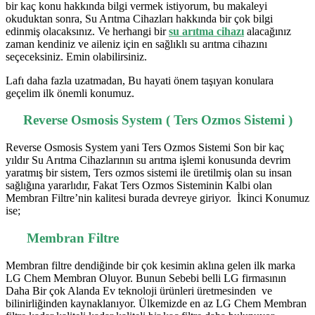
bir kaç konu hakkında bilgi vermek istiyorum, bu makaleyi
okuduktan sonra, Su Arıtma Cihazları hakkında bir çok bilgi
edinmiş olacaksınız. Ve herhangi bir
su arıtma cihazı
alacağınız
zaman kendiniz ve aileniz için en sağlıklı su arıtma cihazını
seçeceksiniz. Emin olabilirsiniz.
Lafı daha fazla uzatmadan, Bu hayati önem taşıyan konulara
geçelim ilk önemli konumuz.
Reverse Osmosis System ( Ters Ozmos Sistemi )
Reverse Osmosis System yani Ters Ozmos Sistemi Son bir kaç
yıldır Su Arıtma Cihazlarının su arıtma işlemi konusunda devrim
yaratmış bir sistem, Ters ozmos sistemi ile üretilmiş olan su insan
sağlığına yararlıdır, Fakat Ters Ozmos Sisteminin Kalbi olan
Membran Filtre’nin kalitesi burada devreye giriyor. İkinci Konumuz
ise;
Membran Filtre
Membran filtre dendiğinde bir çok kesimin aklına gelen ilk marka
LG Chem Membran Oluyor. Bunun Sebebi belli LG firmasının
Daha Bir çok Alanda Ev teknoloji ürünleri üretmesinden ve
bilinirliğinden kaynaklanıyor. Ülkemizde en az LG Chem Membran