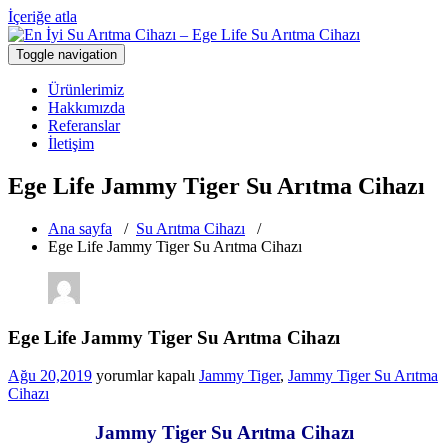
İçeriğe atla
Toggle navigation
Türkiye'nin En Güvenilir Markası Ege Life
En İyi Su Arıtma Cihazı – Ege Life Su
Ürünlerimiz
Arıtma Cihazı
Hakkımızda
Referanslar
İletişim
Ege Life Jammy Tiger Su Arıtma Cihazı
Ana sayfa
/
Su Arıtma Cihazı
/
Ege Life Jammy Tiger Su Arıtma Cihazı
Ege Life Jammy Tiger Su Arıtma Cihazı
Ege
Ağu 20,2019
yorumlar kapalı
Jammy Tiger
,
Jammy Tiger Su Arıtma
Life
Cihazı
Jammy
Tiger
Jammy Tiger Su Arıtma Cihazı
Su