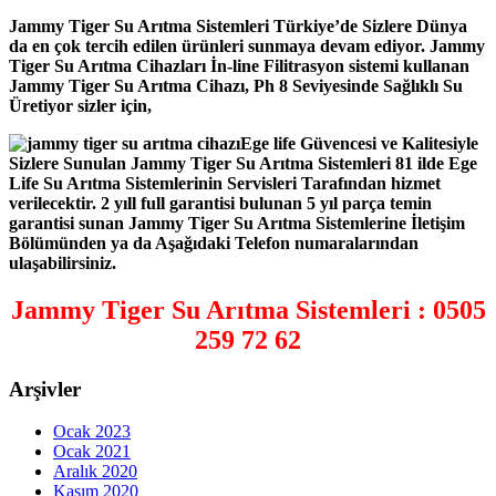
Arıtma
Jammy Tiger Su Arıtma Sistemleri Türkiye’de Sizlere Dünya
Cihazı
da en çok tercih edilen ürünleri sunmaya devam ediyor. Jammy
için
Tiger Su Arıtma Cihazları İn-line Filitrasyon sistemi kullanan
Jammy Tiger Su Arıtma Cihazı, Ph 8 Seviyesinde Sağlıklı Su
Üretiyor sizler için,
Ege life Güvencesi ve Kalitesiyle
Sizlere Sunulan Jammy Tiger Su Arıtma Sistemleri 81 ilde Ege
Life Su Arıtma Sistemlerinin Servisleri Tarafından hizmet
verilecektir. 2 yıll full garantisi bulunan 5 yıl parça temin
garantisi sunan Jammy Tiger Su Arıtma Sistemlerine İletişim
Bölümünden ya da Aşağıdaki Telefon numaralarından
ulaşabilirsiniz.
Jammy Tiger Su Arıtma Sistemleri : 0505
259 72 62
Arşivler
Ocak 2023
Ocak 2021
Aralık 2020
Kasım 2020