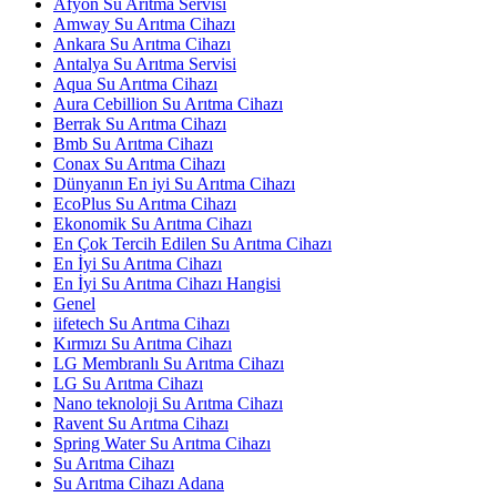
Afyon Su Arıtma Servisi
Amway Su Arıtma Cihazı
Ankara Su Arıtma Cihazı
Antalya Su Arıtma Servisi
Aqua Su Arıtma Cihazı
Aura Cebillion Su Arıtma Cihazı
Berrak Su Arıtma Cihazı
Bmb Su Arıtma Cihazı
Conax Su Arıtma Cihazı
Dünyanın En iyi Su Arıtma Cihazı
EcoPlus Su Arıtma Cihazı
Ekonomik Su Arıtma Cihazı
En Çok Tercih Edilen Su Arıtma Cihazı
En İyi Su Arıtma Cihazı
En İyi Su Arıtma Cihazı Hangisi
Genel
iifetech Su Arıtma Cihazı
Kırmızı Su Arıtma Cihazı
LG Membranlı Su Arıtma Cihazı
LG Su Arıtma Cihazı
Nano teknoloji Su Arıtma Cihazı
Ravent Su Arıtma Cihazı
Spring Water Su Arıtma Cihazı
Su Arıtma Cihazı
Su Arıtma Cihazı Adana