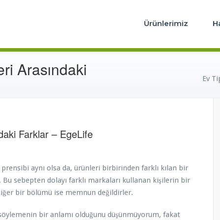
iye'nin En Güvenilir Markası Ege Life
 İyi Su Arıtma Cihazı – Ege Life S
Ürünlerimiz
H
eri Arasındaki
Ev Ti
daki Farklar – EgeLife
rensibi aynı olsa da, ürünleri birbirinden farklı kılan bir
r. Bu sebepten dolayı farklı markaları kullanan kişilerin bir
iğer bir bölümü ise memnun değildirler.
öylemenin bir anlamı olduğunu düşünmüyorum, fakat