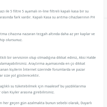
zı ile 5 filtre 5 aşamalı in-line filtreli kapalı kasa bir su
arasında fark vardır. Kapalı Kasa su arıtma cihazlaerının PH
rıtma cihazına nazaran tezgah altında daha az yer kaplar ve
hip olursunuz.
kili bir servisinin olup olmadığına dikkat ediniz, Aksi Halde
bulamayabilirsiniz. Araştırma aşamasında en ço dikkat
anan kişilerin İnternet üzerinde forumlarda ve pazar
r size yol gösterecektir.
ağlıklı su tüketebilmek için maalesef bu yazdıklarıma
lan Kişiler arasına girebilirsiniz.
ı her geçen gün azalmakta bunun sebebi olarak, Duyarlı