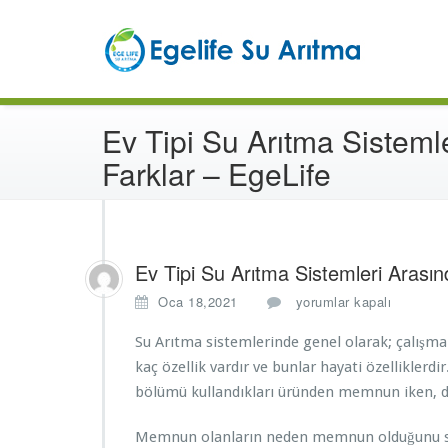
İçeriğe
Türk
atla
En
Ev Tipi Su Arıtma Sisteml
Farklar – EgeLife
Ev Tipi Su Arıtma Sistemleri Arasın
E
Oca 18,2021
yorumlar kapalı
v
T
Su Arıtma sistemlerinde genel olarak; çalışma p
i
kaç özellik vardır ve bunlar hayati özelliklerdi
p
bölümü kullandıkları üründen memnun iken, d
i
S
Memnun olanların neden memnun olduğunu s
u