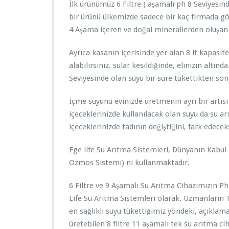
İlk ürünümüz 6 Filtre ) aşamalı ph 8 Seviyesin
bir ürünü ülkemizde sadece bir kaç firmada gör
4 Aşama içeren ve doğal minerallerden oluşan 
Ayrıca kasanın içerisinde yer alan 8 lt kapasite
alabilirsiniz. sular kesildiğinde, elinizin altında 
Seviyesinde olan suyu bir süre tükettikten sonr
İçme suyunu evinizde üretmenin ayrı bir artısı
içeceklerinizde kullanılacak olan suyu da su 
içeceklerinizde tadının değiştiğini, fark edecek
Ege life Su Arıtma Sistemleri, Dünyanın Kabul
Ozmos Sistemi) ni kullanmaktadır.
6 Filtre ve 9 Aşamalı Su Arıtma Cihazımızın Ph
Life Su Arıtma Sistemleri olarak. Uzmanların T
en sağlıklı suyu tükettiğimiz yöndeki, açıklam
üretebilen 8 filtre 11 aşamalı tek su arıtma cih