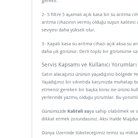
gerekir.
2- 5 filtre 5 aşamalı açık kasa bir su arıtma ciha
arıtma cihazının vermiş olduğu suyun kalitesi 
seviyesi daha yüksek olur.
3- Kapalı kasa su arıtma cihazı açık aksa su a
daha şık görünür. Derli toplu bir görünüme sa
Servis Kapsamı ve Kullanıcı Yorumları
Satın alacağınız ürünün yaşadığınız bölgede Yet
Yaşadığınız bir sıkıntıda karşınızda muhatap 
etmeniz gereken bir başka konu ise ürünü kull
yerlerinde yazmış olduğu yorumlar. Bu yorumla
Günümüzde
Kaliteli su
ya sahip olabilmek ve s
dikkat etmek zorundasınız. Aksi Halde Mağdur o
Dünya Üzerinde tüketeceğimiz temiz su miktar