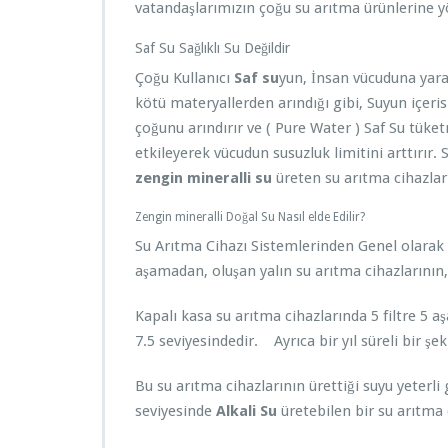
vatandaşlarımızın çoğu su arıtma ürünlerine 
Saf Su Sağlıklı Su Değildir
Çoğu Kullanıcı
Saf su
yun, İnsan vücuduna yara
kötü materyallerden arındığı gibi, Suyun içeri
çoğunu arındırır ve ( Pure Water ) Saf Su tü
etkileyerek vücudun susuzluk limitini arttırır. S
zengin mineralli su
üreten su arıtma cihazlar
Zengin mineralli Doğal Su Nasıl elde Edilir?
Su Arıtma Cihazı Sistemlerinden Genel olarak 5
aşamadan, oluşan yalın su arıtma cihazlarının, 
Kapalı kasa su arıtma cihazlarında 5 filtre 5 a
7.5 seviyesindedir. Ayrıca bir yıl süreli bir şek
Bu su arıtma cihazlarının ürettiği suyu yeterl
seviyesinde
Alkali Su
üretebilen bir su arıtma 