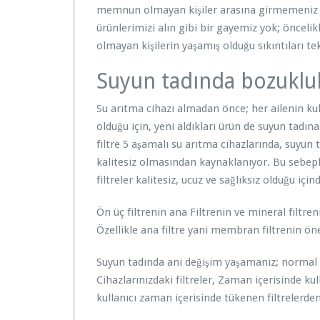
A
memnun olmayan kişiler arasına girmemeniz için,
r
ürünlerimizi alın gibi bir gayemiz yok; önce
ı
olmayan kişilerin yaşamış olduğu sıkıntıları te
t
m
Suyun tadında bozuklu
a
S
i
Su arıtma cihazı almadan önce; her ailenin kul
s
olduğu için, yeni aldıkları ürün de suyun tadın
t
filtre 5 aşamalı su arıtma cihazlarında, suyun 
e
kalitesiz olmasından kaynaklanıyor. Bu sebeple 
m
l
filtreler kalitesiz, ucuz ve sağlıksız olduğu içind
e
r
Ön üç filtrenin ana Filtrenin ve mineral filtre
i
Özellikle ana filtre yani membran filtrenin ön
A
r
Suyun tadında ani değişim yaşamanız; normal bi
a
s
Cihazlarınızdaki filtreler, Zaman içerisinde kul
ı
kullanıcı zaman içerisinde tükenen filtrelerde
n