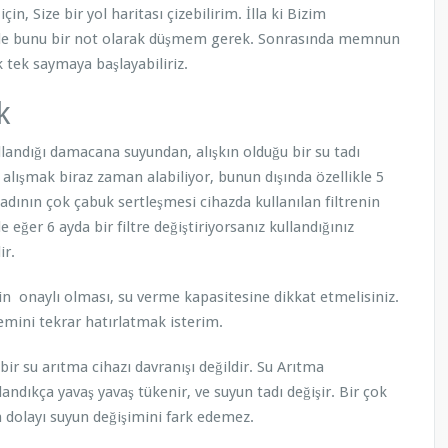
 Size bir yol haritası çizebilirim. İlla ki Bizim
likle bunu bir not olarak düşmem gerek. Sonrasında memnun
k tek saymaya başlayabiliriz.
k
landığı damacana suyundan, alışkın olduğu bir su tadı
a alışmak biraz zaman alabiliyor, bunun dışında özellikle 5
tadının çok çabuk sertleşmesi cihazda kullanılan filtrenin
eğer 6 ayda bir filtre değiştiriyorsanız kullandığınız
ir.
nin onaylı olması, su verme kapasitesine dikkat etmelisiniz.
emini tekrar hatırlatmak isterim.
r su arıtma cihazı davranışı değildir. Su Arıtma
landıkça yavaş yavaş tükenir, ve suyun tadı değişir. Bir çok
n dolayı suyun değişimini fark edemez.