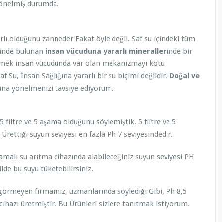
yönelmiş durumda.
rlı olduğunu zanneder Fakat öyle değil. Saf su içindeki tüm
sinde bulunan
insan vücuduna yararlı mineraller
inde bir
ketmek insan vücudunda var olan mekanizmayı kötü
af Su, İnsan Sağlığına yararlı bir su biçimi değildir.
Doğal ve
ına yönelmenizi tavsiye ediyorum.
 filtre ve 5 aşama olduğunu söylemiştik. 5 filtre ve 5
Ürettiği suyun seviyesi en fazla Ph 7 seviyesindedir.
şamalı su arıtma cihazında alabileceğiniz suyun seviyesi PH
ilde bu suyu tüketebilirsiniz.
i görmeyen firmamız, uzmanlarında söylediği Gibi, Ph 8,5
cihazı üretmiştir. Bu Ürünleri sizlere tanıtmak istiyorum.