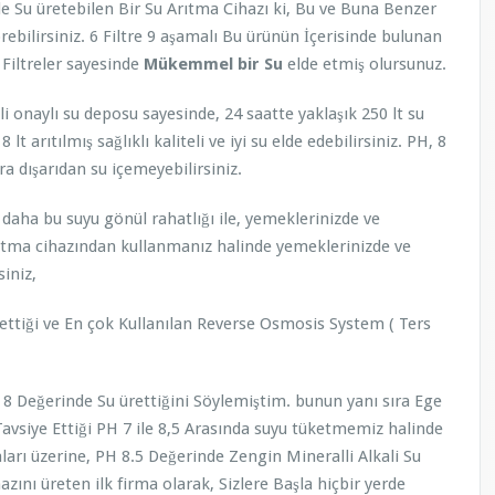
de Su üretebilen Bir Su Arıtma Cihazı ki, Bu ve Buna Benzer
ebilirsiniz. 6 Filtre 9 aşamalı Bu ürünün İçerisinde bulunan
Filtreler sayesinde
Mükemmel bir Su
elde etmiş olursunuz.
li onaylı su deposu sayesinde, 24 saatte yaklaşık 250 lt su
8 lt arıtılmış sağlıklı kaliteli ve iyi su elde edebilirsiniz. PH, 8
a dışarıdan su içemeyebilirsiniz.
 daha bu suyu gönül rahatlığı ile, yemeklerinizde ve
arıtma cihazından kullanmanız halinde yemeklerinizde ve
siniz,
 ettiği ve En çok Kullanılan Reverse Osmosis System ( Ters
 8 Değerinde Su ürettiğini Söylemiştim. bunun yanı sıra Ege
avsiye Ettiği PH 7 ile 8,5 Arasında suyu tüketmemiz halinde
aları üzerine, PH 8.5 Değerinde Zengin Mineralli Alkali Su
azını üreten ilk firma olarak, Sizlere Başla hiçbir yerde