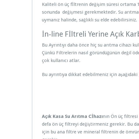
d
Kaliteli ön üç fİltrenin değişim süresi ortama 1
a
sonunda değişmesi gerekmektedir. Su arıtma ci
k
i
uymanız halinde, sağlıklı su elde edebilirsiniz.
F
a
İn-line Fİltreli Yerine Açık Ka
r
k
Bu Ayrıntıyı daha önce hiç su arıtma cihazı 
l
Çünkü Filtrelerin nasıl göründüğünün değil öde
a
çok kullanıcı atlar.
r
–
Bu ayrıntıya dikkat edebilmeniz için aşağıdaki 
E
g
e
L
i
f
e
Açık Kasa Su Arıtma Cİhazı
nın Ön üç filtresi
i
defa ön üç filtreyi değiştirmeniz gerekir. Bu da
ç
i
için bu ana filtre ve mineral filtrenin de ömrü
n