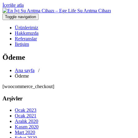
İçeriğe atla
Toggle navigation
Türkiye'nin En Güvenilir Markası Ege Life
En İyi Su Arıtma Cihazı – Ege Life Su
Ürünlerimiz
Arıtma Cihazı
Hakkımızda
Referanslar
İletişim
Ödeme
Ana sayfa
/
Ödeme
[woocommerce_checkout]
Arşivler
Ocak 2023
Ocak 2021
Aralık 2020
Kasım 2020
Mart 2020
Şubat 2020