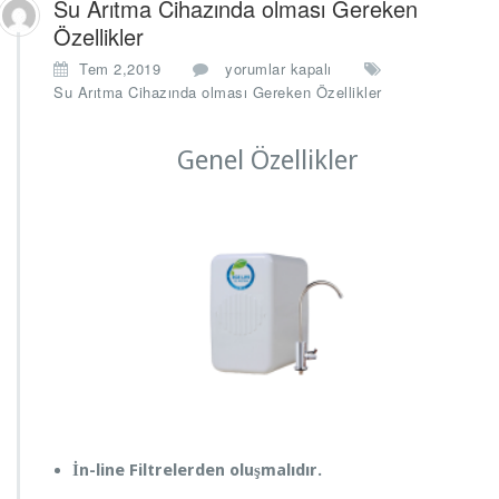
Su Arıtma Cihazında olması Gereken
Özellikler
S
Tem 2,2019
yorumlar kapalı
u
Su Arıtma Cihazında olması Gereken Özellikler
A
r
Genel Özellikler
ı
t
m
a
C
i
h
a
z
ı
n
d
a
o
l
İn-line Filtrelerden oluşmalıdır.
m