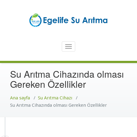
İçeriğe
atla
Türkiye'nin En Güvenilir Markası Ege Life
En İyi Su Arıtma Cihazı – Ege
Toggle
Life Su Arıtma Cihazı
navigation
Su Arıtma Cihazında olması
Gereken Özellikler
Ana sayfa
/
Su Arıtma Cihazı
/
Su Arıtma Cihazında olması Gereken Özellikler