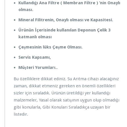
Kullandığı Ana Filtre ( Membran Filtre ) ‘nin Onaylı
a
s
olması.
ı
Mineral Filitrenin, Onaylı olması ve Kapasitesi.
G
e
Ürünün İçerisinde kullanılan Deponun Çelik 3
r
katmanlı olması
e
k
Çeşmesinin lüks Çeşme Olması.
e
n
Servis Kapsamı,
Ö
z
Müşteri Yorumları..
e
l
Bu özelliklere dikkat ediniz. Su Arıtma cihazı alacağınız
l
zaman, dikkat etmeniz gereken en önemli özellikleri
i
sizler için sıraladık. Ürünün üretildiği yer kullandığı
k
l
malzemeler, Yasal olarak satışının uygun olup olmadığı
e
gibi konularla, Gibi Konuları Sıraladıkça uzayan bir
r
listedir.
i
ç