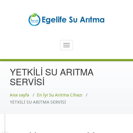
İçeriğe
atla
Türkiye'nin En Güvenilir Markası Ege Life
En İyi Su Arıtma Cihazı – Ege
Toggle
Life Su Arıtma Cihazı
navigation
YETKİLİ SU ARITMA
SERVİSİ
Ana sayfa
/
En İyi Su Arıtma Cihazı
/
YETKİLİ SU ARITMA SERVİSİ