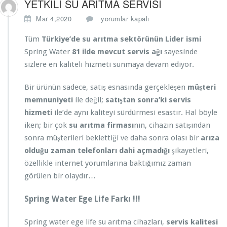
YETKİLİ SU ARITMA SERVİSİ
Y
Mar 4,2020
yorumlar kapalı
E
T
Tüm
Türkiye’de su arıtma sektörünün Lider ismi
K
Spring Water
81 ilde mevcut servis ağı
sayesinde
İ
sizlere en kaliteli hizmeti sunmaya devam ediyor.
L
İ
Bir ürünün sadece, satış esnasında gerçekleşen
müşteri
S
U
memnuniyeti
ile değil;
satıştan sonra’ki servis
A
hizmeti
ile’de aynı kaliteyi sürdürmesi esastır. Hal böyle
R
iken; bir çok
su arıtma firması
nın, cihazın satışından
I
sonra müşterileri beklettiği ve daha sonra olası bir
arıza
T
M
olduğu zaman telefonları dahi açmadığı
şikayetleri,
A
özellikle internet yorumlarına baktığımız zaman
S
görülen bir olaydır…
E
R
Spring Water Ege Life Farkı !!!
V
İ
S
Spring water ege life su arıtma cihazları,
servis kalitesi