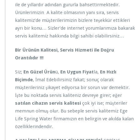
İ
ile de yıllardır adından gururla bahsettirmektedir.
i
Ürünlerimizin A kalite olmasının yanı sıra, servis
ç
kalitemiz’de müşterilerimizin bizlere teşekkür ettikleri
i
n
ayrı bir konu… Sizler’de internet yorumlarımıza bakarak
servis kalitemiz hakkında bilgi sahibi olabilirsiniz…
Bir Ürünün Kalitesi, Servis Hizmeti ile Doğru
Orantılıdır !!!
Siz;
En Güzel Ürün
ü,
En Uygun Fiyat
la,
En Hızlı
Biçimde
, İmal Edebilirsiniz fakat; sonuç olarak
müşterileriniz şikayet ediyorsa bir sorun var demektir.
İşte bu noktada servis kaliteniz devreye girer; eğer
satılan cihazın servis kalitesi
çok iyi ise; müşteriler
memnun olmuş olur. Bu sebeple servis kalitemiz Ege
Life Spring Water firmamızın en belirgin ve akılda kalan
özelliklerindendir.