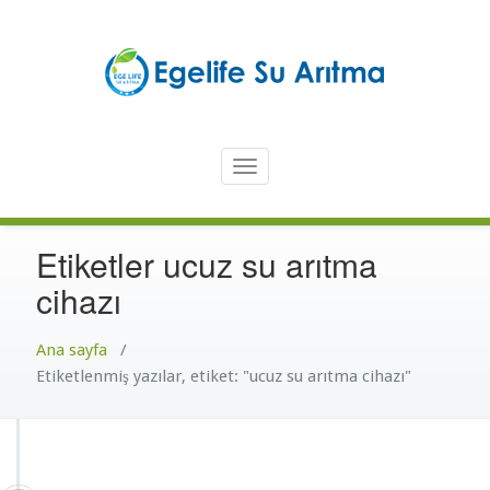
İçeriğe
atla
Türkiye'nin En Güvenilir Markası Ege Life
En İyi Su Arıtma Cihazı – Ege
Toggle
Life Su Arıtma Cihazı
navigation
Etiketler ucuz su arıtma
cihazı
Ana sayfa
/
Etiketlenmiş yazılar, etiket: "ucuz su arıtma cihazı"