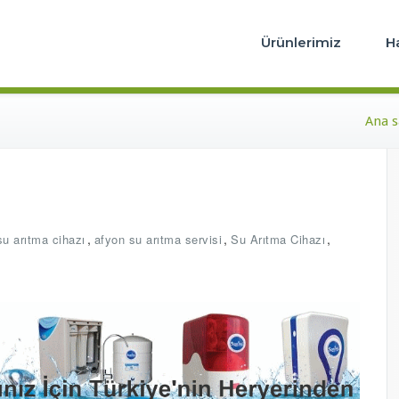
iye'nin En Güvenilir Markası Ege Life
 İyi Su Arıtma Cihazı – Ege Life S
Ürünlerimiz
H
Ana s
,
,
,
su arıtma cihazı
afyon su arıtma servisi
Su Arıtma Cihazı