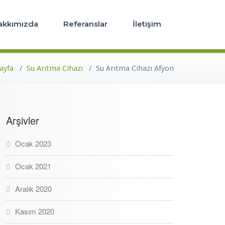
u Arıtma Cihazı
akkımızda
Referanslar
İletişim
ayfa
/
Su Arıtma Cihazı
/
Su Arıtma Cihazı Afyon
Arşivler
Ocak 2023
Ocak 2021
Aralık 2020
Kasım 2020