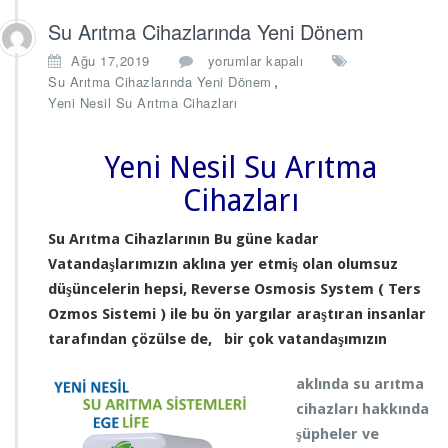
Su Arıtma Cihazlarında Yeni Dönem
S
Ağu 17,2019
yorumlar kapalı
u
,
Su Arıtma Cihazlarında Yeni Dönem
A
Yeni Nesil Su Arıtma Cihazları
r
ı
t
Yeni Nesil Su Arıtma
m
Cihazları
a
C
i
Su Arıtma Ci
hazlarının Bu güne kadar
h
Vatandaşlarımızın aklına yer etmiş olan olumsuz
a
düşüncelerin hepsi, Reverse Osmosis System ( Ters
z
Ozmos Sistemi ) ile bu ön yargılar araştıran insanlar
l
a
tarafından çözülse de, bir çok vatandaşımızın
r
ı
aklında su arıtma
n
cihazları hakkında
d
şüpheler ve
a