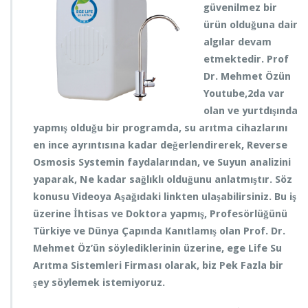
Y
güvenilmez bir
e
ürün olduğuna dair
n
algılar devam
i
etmektedir. Prof
D
ö
Dr. Mehmet Özün
n
Youtube,2da var
e
olan ve yurtdışında
m
yapmış olduğu bir programda, su arıtma cihazlarını
i
ç
en ince ayrıntısına kadar değerlendirerek, Reverse
i
Osmosis Systemin faydalarından, ve Suyun analizini
n
yaparak, Ne kadar sağlıklı olduğunu anlatmıştır. Söz
konusu Videoya Aşağıdaki linkten ulaşabilirsiniz. Bu iş
üzerine İhtisas ve Doktora yapmış, Profesörlüğünü
Türkiye ve Dünya Çapında Kanıtlamış olan Prof. Dr.
Mehmet Öz’ün söylediklerinin üzerine, ege Life Su
Arıtma Sistemleri Firması olarak, biz Pek Fazla bir
şey söylemek istemiyoruz.