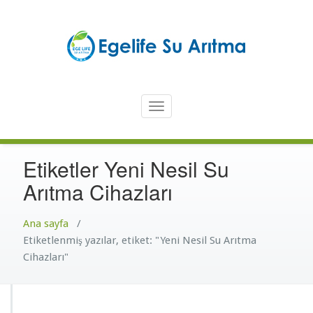
İçeriğe
atla
Türkiye'nin En Güvenilir Markası Ege Life
En İyi Su Arıtma Cihazı – Ege
Toggle
Life Su Arıtma Cihazı
navigation
Etiketler Yeni Nesil Su
Arıtma Cihazları
Ana sayfa
/
Etiketlenmiş yazılar, etiket: "Yeni Nesil Su Arıtma
Cihazları"