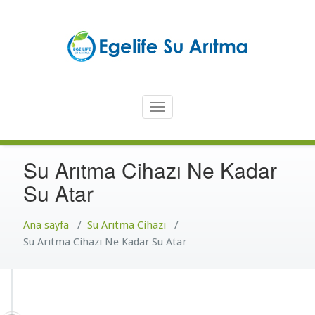
İçeriğe
atla
Türkiye'nin En Güvenilir Markası Ege Life
En İyi Su Arıtma Cihazı – Ege
Toggle
Life Su Arıtma Cihazı
navigation
Su Arıtma Cihazı Ne Kadar
Su Atar
Ana sayfa
/
Su Arıtma Cihazı
/
Su Arıtma Cihazı Ne Kadar Su Atar