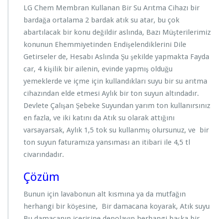
LG Chem Membran Kullanan Bir Su Arıtma Cihazı bir
bardağa ortalama 2 bardak atık su atar, bu çok
abartılacak bir konu değildir aslında, Bazı Müşterilerimiz
konunun Ehemmiyetinden Endişelendiklerini Dile
Getirseler de, Hesabı Aslında Şu şekilde yapmakta Fayda
car, 4 kişilik bir ailenin, evinde yapmış olduğu
yemeklerde ve içme için kullandıkları suyu bir su arıtma
cihazından elde etmesi Aylık bir ton suyun altındadır.
Devlete Çalışan Şebeke Suyundan yarım ton kullanırsınız
en fazla, ve iki katını da Atık su olarak attığını
varsayarsak, Aylık 1,5 tok su kullanmış olursunuz, ve bir
ton suyun faturamıza yansıması an itibari ile 4,5 tl
civarındadır.
Çözüm
Bunun için lavabonun alt kısmına ya da mutfağın
herhangi bir köşesine, Bir damacana koyarak, Atık suyu
Bu damacanın içerisine depolayıp herhangi başka bir