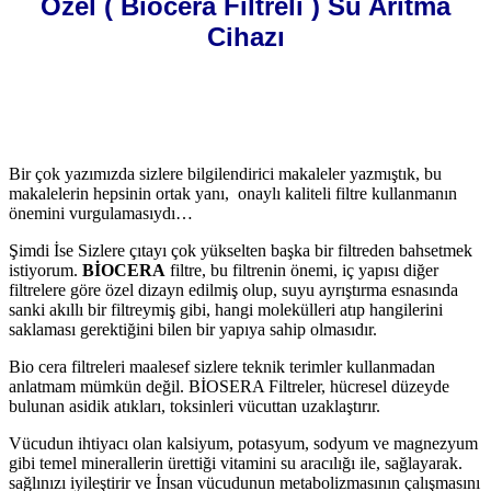
Özel ( Biocera Filtreli ) Su Arıtma
Life
Cihazı
Su
Arıtma
Cihazı
için
Bir çok yazımızda sizlere bilgilendirici makaleler yazmıştık, bu
makalelerin hepsinin ortak yanı, onaylı kaliteli filtre kullanmanın
önemini vurgulamasıydı…
Şimdi İse Sizlere çıtayı çok yükselten başka bir filtreden bahsetmek
istiyorum.
BİOCERA
filtre, bu filtrenin önemi, iç yapısı diğer
filtrelere göre özel dizayn edilmiş olup, suyu ayrıştırma esnasında
sanki akıllı bir filtreymiş gibi, hangi molekülleri atıp hangilerini
saklaması gerektiğini bilen bir yapıya sahip olmasıdır.
Bio cera filtreleri maalesef sizlere teknik terimler kullanmadan
anlatmam mümkün değil. BİOSERA Filtreler, hücresel düzeyde
bulunan asidik atıkları, toksinleri vücuttan uzaklaştırır.
Vücudun ihtiyacı olan kalsiyum, potasyum, sodyum ve magnezyum
gibi temel minerallerin ürettiği vitamini su aracılığı ile, sağlayarak.
sağlınızı iyileştirir ve İnsan vücudunun metabolizmasının çalışmasını