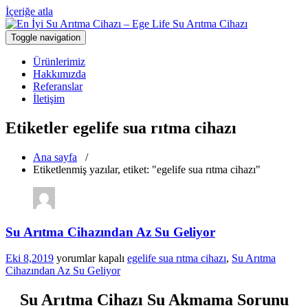
İçeriğe atla
Toggle navigation
Türkiye'nin En Güvenilir Markası Ege Life
En İyi Su Arıtma Cihazı – Ege Life Su
Ürünlerimiz
Arıtma Cihazı
Hakkımızda
Referanslar
İletişim
Etiketler egelife sua rıtma cihazı
Ana sayfa
/
Etiketlenmiş yazılar, etiket: "egelife sua rıtma cihazı"
Su Arıtma Cihazından Az Su Geliyor
Su
Eki 8,2019
yorumlar kapalı
egelife sua rıtma cihazı
,
Su Arıtma
Arıtma
Cihazından Az Su Geliyor
Cihazından
Az
Su Arıtma Cihazı Su Akmama Sorunu
Su