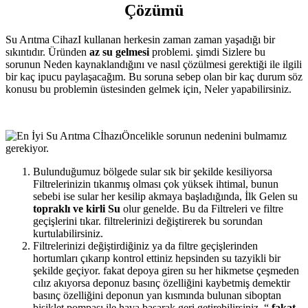
Çözümü
Geliyor
için
Su Arıtma CihazI kullanan herkesin zaman zaman yaşadığı bir
sıkıntıdır. Üründen
az su gelmesi
problemi. şimdi Sizlere bu
sorunun Neden kaynaklandığını ve nasıl çözülmesi gerektiği ile ilgili
bir kaç ipucu paylaşacağım. Bu soruna sebep olan bir kaç durum söz
konusu bu problemin üstesinden gelmek için, Neler yapabilirsiniz.
Öncelikle sorunun nedenini bulmamız
gerekiyor.
Bulunduğumuz bölgede sular sık bir şekilde kesiliyorsa
Filtrelerinizin tıkanmış olması çok yüksek ihtimal, bunun
sebebi ise sular her kesilip akmaya başladığında, İlk Gelen su
topraklı ve kirli Su
olur genelde. Bu da Filtreleri ve filtre
geçişlerini tıkar. filtrelerinizi değiştirerek bu sorundan
kurtulabilirsiniz.
Filtrelerinizi değiştirdiğiniz ya da filtre geçişlerinden
hortumları çıkarıp kontrol ettiniz hepsinden su tazyikli bir
şekilde geçiyor. fakat depoya giren su her hikmetse çeşmeden
cılız akıyorsa deponuz basınç özelliğini kaybetmiş demektir
basınç özelliğini deponun yan kısmında bulunan siboptan
bisiklet pompası ile hava basarak geri getirebilirsiniz. “
fakat