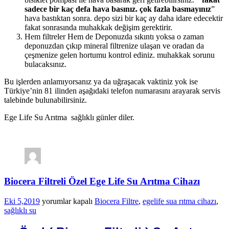
sadece bir kaç defa hava basınız. çok fazla basmayınız
”
hava bastıktan sonra. depo sizi bir kaç ay daha idare edecektir
fakat sonrasında muhakkak değişim gerektirir.
Hem filtreler Hem de Deponuzda sıkıntı yoksa o zaman
deponuzdan çıkıp mineral filtrenize ulaşan ve oradan da
çeşmenize gelen hortumu kontrol ediniz. muhakkak sorunu
bulacaksınız.
Bu işlerden anlamıyorsanız ya da uğraşacak vaktiniz yok ise
Türkiye’nin 81 ilinden aşağıdaki telefon numarasını arayarak servis
talebinde bulunabilirsiniz.
Ege Life Su Arıtma sağlıklı günler diler.
Biocera Filtreli Özel Ege Life Su Arıtma Cihazı
Biocera
Eki 5,2019
yorumlar kapalı
Biocera Filtre
,
egelife sua rıtma cihazı
,
Filtreli
sağlıklı su
Özel
Ege